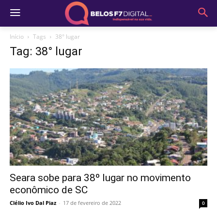
Início
Tags
38° lugar
Tag: 38° lugar
Seara sobe para 38º lugar no movimento
econômico de SC
Clélio Ivo Dal Piaz
-
17 de fevereiro de 2022
0