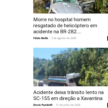
Morre no hospital homem
resgatado de helicóptero em
acidente na BR-282....
Fábio Bollis
-
5 de agosto de 2026
Acidente deixa trânsito lento na
SC-155 em direção a Xavantina
Decio Pandolfi
-
31 de julho de 2026