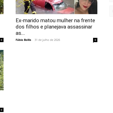
Ex-marido matou mulher na frente
dos filhos e planejava assassinar
as...
Fábio Bollis
-
31 de julho de 2026
0
0
0