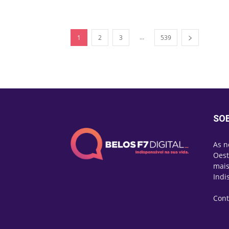
...
1
2
3
539
SO
As n
Oest
mais
Indi
Cont