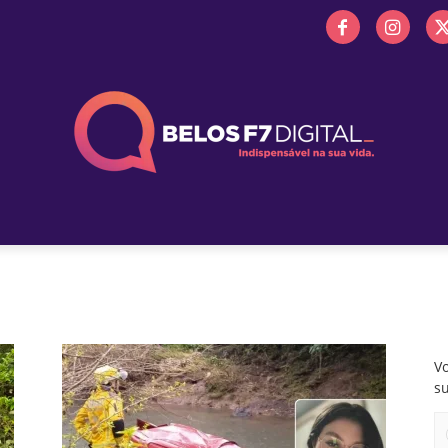
 FM
PROMOÇÕES
NOTÍCIAS
OBITUÁRIO
BELOS 
Vo
s