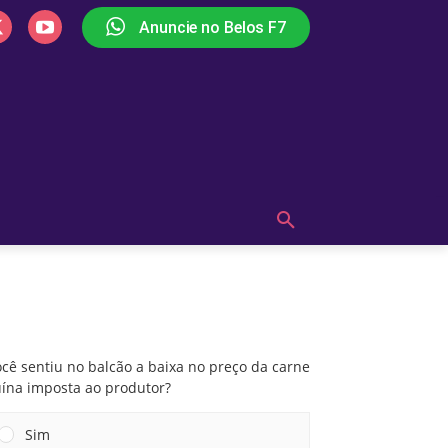
Anuncie no Belos F7
PLAY
OUÇA AGORA!
MAIS
Você sentiu no balcão a baixa no preço da
carne suína imposta ao produtor?
cê sentiu no balcão a baixa no preço da carne
uína imposta ao produtor?
Sim