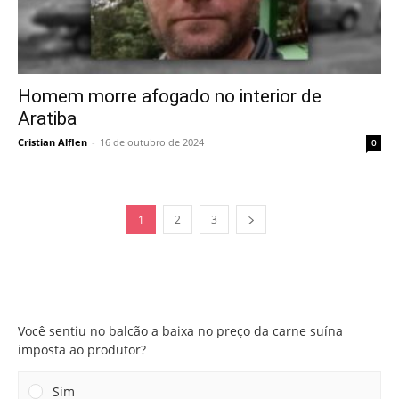
Homem morre afogado no interior de
Aratiba
Cristian Alflen
-
16 de outubro de 2024
0
1
2
3
Você sentiu no balcão a baixa no preço da carne suína
imposta ao produtor?
Você sentiu no balcão a baixa no preço da carne suína
imposta ao produtor?
Sim