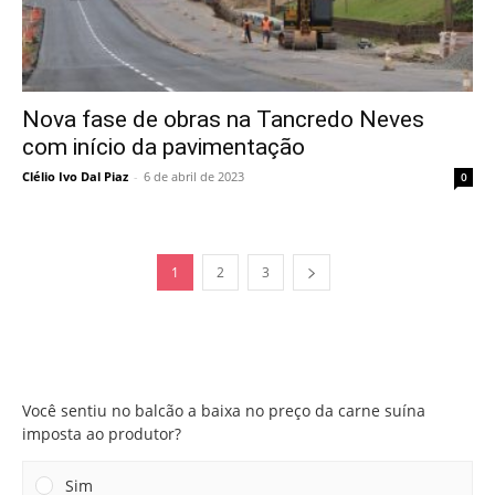
Nova fase de obras na Tancredo Neves
com início da pavimentação
Clélio Ivo Dal Piaz
-
6 de abril de 2023
0
1
2
3
Você sentiu no balcão a baixa no preço da carne suína
imposta ao produtor?
Você sentiu no balcão a baixa no preço da carne suína
imposta ao produtor?
Sim