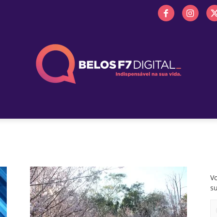
 FM
PROMOÇÕES
NOTÍCIAS
OBITUÁRIO
BELOS 
Vo
s