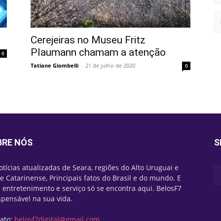
Cerejeiras no Museu Fritz
Plaumann chamam a atenção
0
Tatiane Giombelli
-
21 de julho de 2020
0
BRE NÓS
S
otícias atualizadas de Seara, regiões do Alto Uruguai e
e Catarinense, Principais fatos do Brasil e do mundo. E
 entretenimento e serviço só se encontra aqui. BelosF7
spensável na sua vida.
ato:
belosf7digital@gmail.com