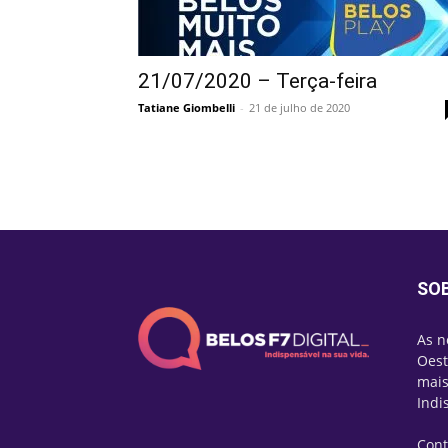
21/07/2020 – Terça-feira
Tatiane Giombelli
-
21 de julho de 2020
SO
As n
Oest
mais
Indi
Cont