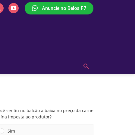
Anuncie no Belos F7
PLAY
OUÇA AGORA!
MAIS
Você sentiu no balcão a baixa no preço da
carne suína imposta ao produtor?
cê sentiu no balcão a baixa no preço da carne
uína imposta ao produtor?
Sim