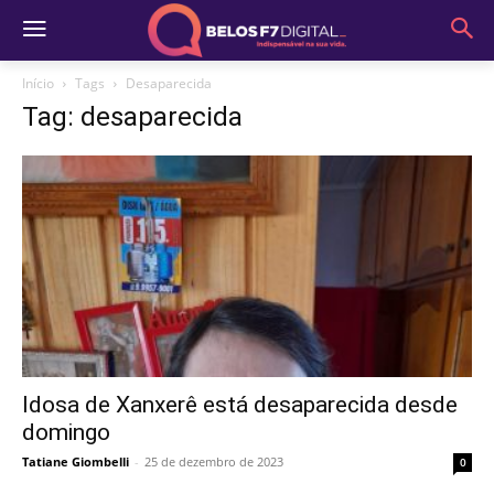
Início
Tags
Desaparecida
Tag: desaparecida
Idosa de Xanxerê está desaparecida desde
domingo
Tatiane Giombelli
-
25 de dezembro de 2023
0