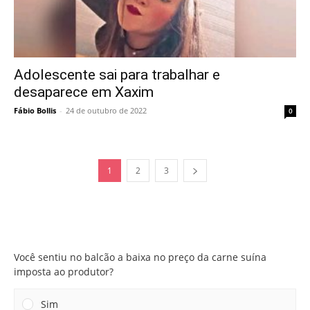
Adolescente sai para trabalhar e
desaparece em Xaxim
Fábio Bollis
-
24 de outubro de 2022
0
1
2
3
Você sentiu no balcão a baixa no preço da carne suína
imposta ao produtor?
Você sentiu no balcão a baixa no preço da carne suína
imposta ao produtor?
Sim