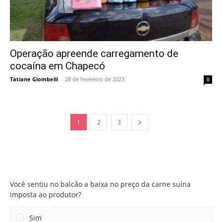
Operação apreende carregamento de
cocaína em Chapecó
Tatiane Giombelli
-
28 de fevereiro de 2023
0
1
2
3
Você sentiu no balcão a baixa no preço da carne suína
imposta ao produtor?
Você sentiu no balcão a baixa no preço da carne suína
imposta ao produtor?
Sim