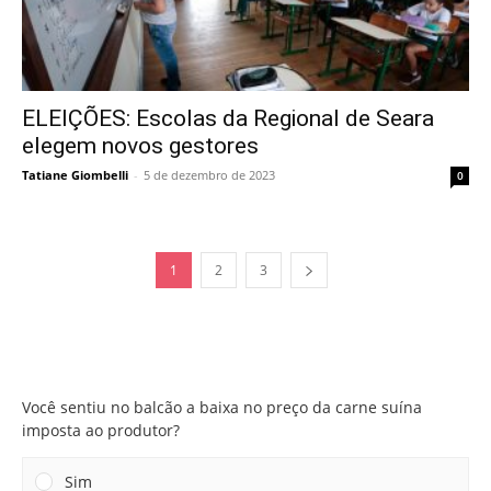
ELEIÇÕES: Escolas da Regional de Seara
elegem novos gestores
Tatiane Giombelli
-
5 de dezembro de 2023
0
1
2
3
Você sentiu no balcão a baixa no preço da carne suína
imposta ao produtor?
Você sentiu no balcão a baixa no preço da carne suína
imposta ao produtor?
Sim