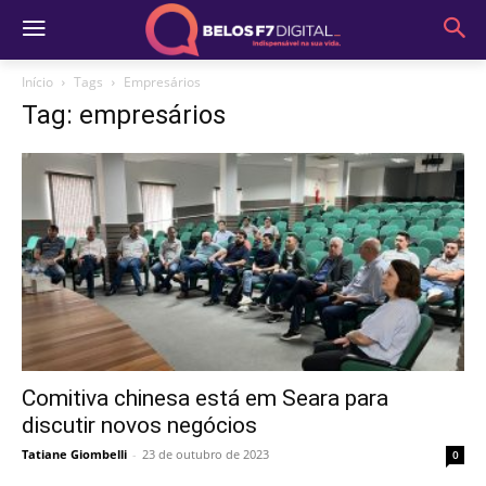
Início
Tags
Empresários
Tag: empresários
Comitiva chinesa está em Seara para
discutir novos negócios
Tatiane Giombelli
-
23 de outubro de 2023
0