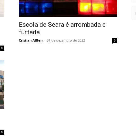
Escola de Seara é arrombada e
furtada
Cristian Alflen
-
31 de dezembro de 2022
0
0
0