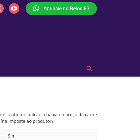
Anuncie no Belos F7
PLAY
OUÇA AGORA!
MAIS
Você sentiu no balcão a baixa no preço da
carne suína imposta ao produtor?
cê sentiu no balcão a baixa no preço da carne
uína imposta ao produtor?
Sim