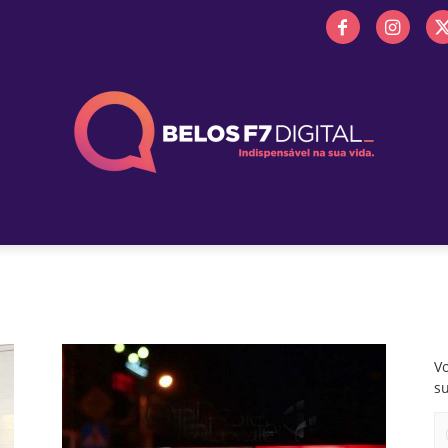
 FM
PROMOÇÕES
NOTÍCIAS
OBITUÁRIO
BELOS 
Vo
s