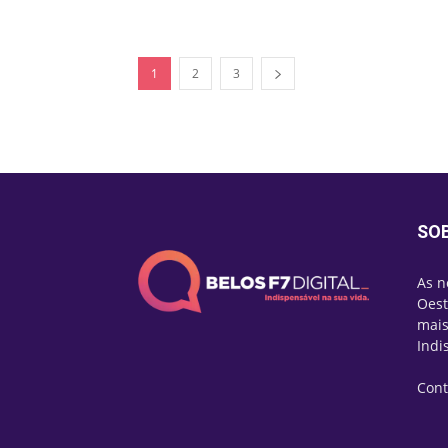
1
2
3
SO
As n
Oest
mais
Indi
Cont