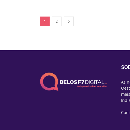
1
2
SO
As n
Oest
mais
Indi
Cont