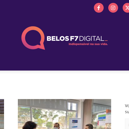
 FM
PROMOÇÕES
NOTÍCIAS
OBITUÁRIO
BELOS 
Vo
s