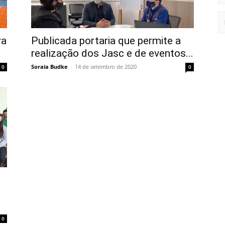
ra
Publicada portaria que permite a
realização dos Jasc e de eventos...
Soraia Budke
-
14 de setembro de 2020
0
0
0