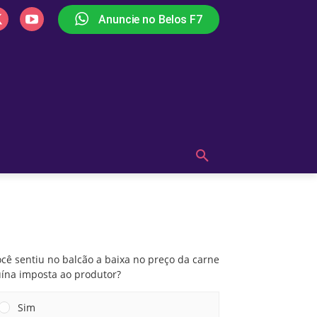
Anuncie no Belos F7
PLAY
OUÇA AGORA!
MAIS
Você sentiu no balcão a baixa no preço da
carne suína imposta ao produtor?
cê sentiu no balcão a baixa no preço da carne
uína imposta ao produtor?
Sim