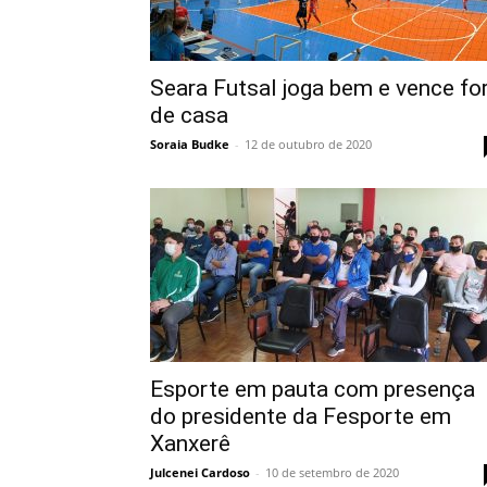
Seara Futsal joga bem e vence fo
de casa
Soraia Budke
-
12 de outubro de 2020
Esporte em pauta com presença
do presidente da Fesporte em
Xanxerê
Julcenei Cardoso
-
10 de setembro de 2020