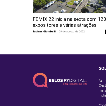
FEMIX 22 inicia na sexta com 12
expositores e várias atrações
Tatiane Giombelli
-
29 de agosto de 2022
SO
As n
Oest
mais
Indi
Cont