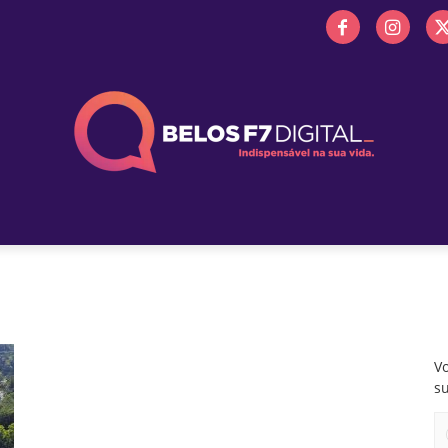
 FM
PROMOÇÕES
NOTÍCIAS
OBITUÁRIO
BELOS 
Vo
s