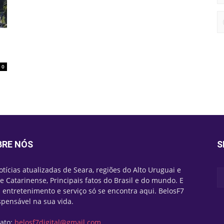
0
0
BRE NÓS
S
otícias atualizadas de Seara, regiões do Alto Uruguai e
e Catarinense, Principais fatos do Brasil e do mundo. E
 entretenimento e serviço só se encontra aqui. BelosF7
spensável na sua vida.
ato:
belosf7digital@gmail.com