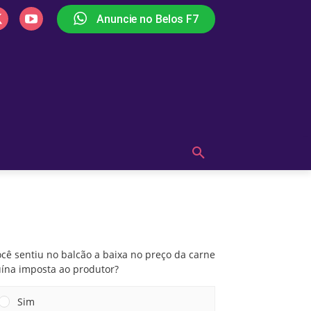
Anuncie no Belos F7
PLAY
OUÇA AGORA!
MAIS
Você sentiu no balcão a baixa no preço da
carne suína imposta ao produtor?
cê sentiu no balcão a baixa no preço da carne
uína imposta ao produtor?
Sim