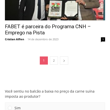
FABET é parceira do Programa CNH –
Emprego na Pista
Cristian Alflen
-
14 de dezembro de 2023
1
1
2
Você sentiu no balcão a baixa no preço da carne suína
imposta ao produtor?
Você sentiu no balcão a baixa no preço da carne suína
imposta ao produtor?
Sim