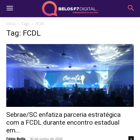
Início
Tags
FCDL
Tag: FCDL
Sebrae/SC enfatiza parceria estratégica
com a FCDL durante encontro estadual
em...
Fábio Bollis
-
30 de junho de 2026
0