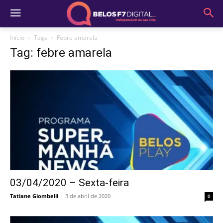
Início
Tags
Febre amarela
Tag: febre amarela
03/04/2020 – Sexta-feira
Tatiane Giombelli
-
3 de abril de 2020
0