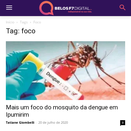
Início
Tags
Foco
Tag: foco
Mais um foco do mosquito da dengue em
Ipumirim
Tatiane Giombelli
-
20 de julho de 2020
0