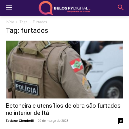
Início
Tags
Furtados
Tag: furtados
Betoneira e utensílios de obra são furtados
no interior de Itá
Tatiane Giombelli
-
29 de março de 2023
0