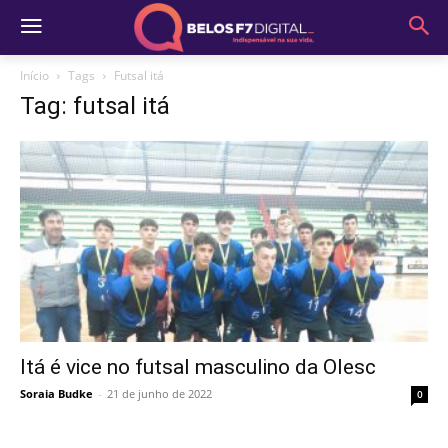
Início
Tags
Futsal itá
Tag: futsal itá
Itá é vice no futsal masculino da Olesc
Soraia Budke
-
21 de junho de 2022
0