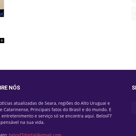
0
BRE NÓS
S
otícias atualizadas de Seara, regiões do Alto Uruguai e
e Catarinense, Principais fatos do Brasil e do mundo. E
 entretenimento e serviço só se encontra aqui. BelosF7
spensável na sua vida.
ato:
belosf7digital@gmail.com