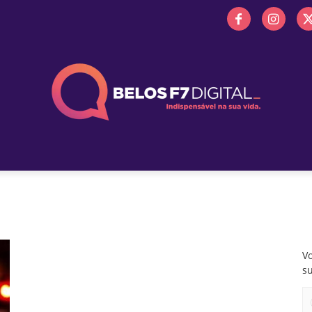
 FM
PROMOÇÕES
NOTÍCIAS
OBITUÁRIO
BELOS 
Vo
s