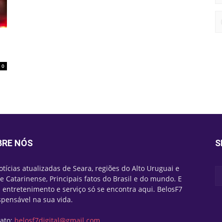
0
BRE NÓS
S
otícias atualizadas de Seara, regiões do Alto Uruguai e
e Catarinense, Principais fatos do Brasil e do mundo. E
 entretenimento e serviço só se encontra aqui. BelosF7
spensável na sua vida.
ato:
belosf7digital@gmail.com