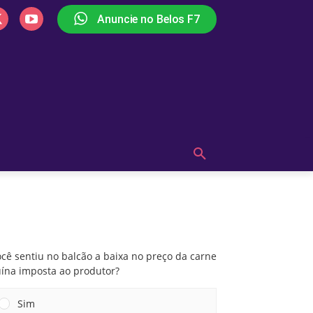
Anuncie no Belos F7
PLAY
OUÇA AGORA!
MAIS
Você sentiu no balcão a baixa no preço da
carne suína imposta ao produtor?
cê sentiu no balcão a baixa no preço da carne
uína imposta ao produtor?
Sim