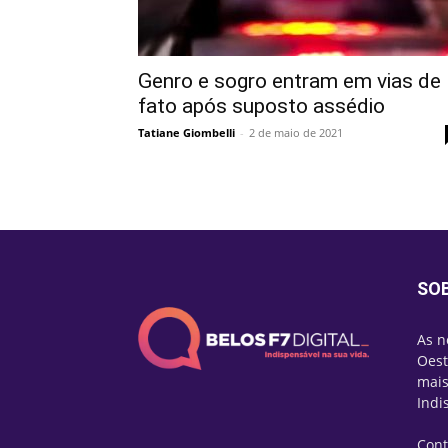
Genro e sogro entram em vias de
fato após suposto assédio
Tatiane Giombelli
-
2 de maio de 2021
SO
As n
Oest
mais
Indi
Cont