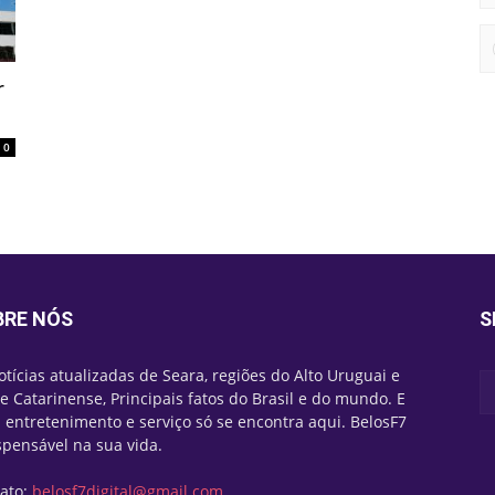
r
0
BRE NÓS
S
otícias atualizadas de Seara, regiões do Alto Uruguai e
e Catarinense, Principais fatos do Brasil e do mundo. E
 entretenimento e serviço só se encontra aqui. BelosF7
spensável na sua vida.
ato:
belosf7digital@gmail.com