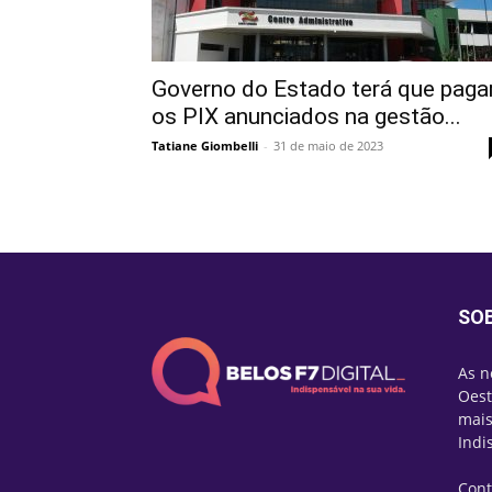
Governo do Estado terá que paga
os PIX anunciados na gestão...
Tatiane Giombelli
-
31 de maio de 2023
SO
As n
Oest
mais
Indi
Cont