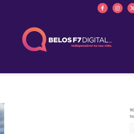
 FM
PROMOÇÕES
NOTÍCIAS
OBITUÁRIO
BELOS 
Vo
s