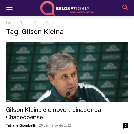
Início
Tags
Gilson Kleina
Tag: Gilson Kleina
Gilson Kleina é o novo treinador da
Chapecoense
Tatiane Giombelli
-
20 de março de 2022
0