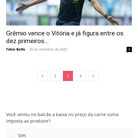
Grêmio vence o Vitória e já figura entre os
dez primeiros...
Fábio Bollis
-
28 de setembro de 2025
0
2
3
4
Você sentiu no balcão a baixa no preço da carne suína
imposta ao produtor?
Você sentiu no balcão a baixa no preço da carne suína
imposta ao produtor?
Sim