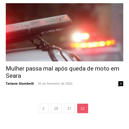
Mulher passa mal após queda de moto em
Seara
Tatiane Giombelli
-
26 de fevereiro de 2020
0
20
21
22
Você sentiu no balcão a baixa no preço da carne suína