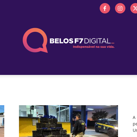
 FM
PROMOÇÕES
NOTÍCIAS
OBITUÁRIO
BELOS 
A
pe
Un