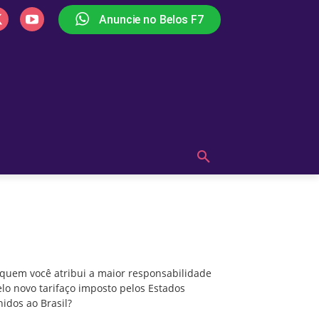
Anuncie no Belos F7
PLAY
OUÇA AGORA!
MAIS
A quem você atribui a maior responsabilidade
pelo novo tarifaço imposto pelos Estados
Unidos ao Brasil?
 quem você atribui a maior responsabilidade
lo novo tarifaço imposto pelos Estados
idos ao Brasil?