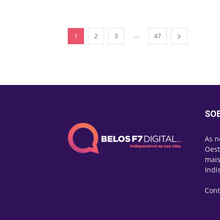
...
1
2
3
47
SO
As n
Oest
mais
Indi
Cont