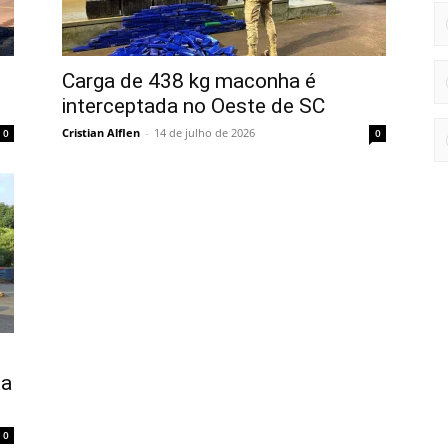
Carga de 438 kg maconha é
interceptada no Oeste de SC
Cristian Alflen
-
14 de julho de 2026
0
0
ha
0