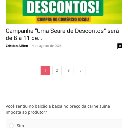
Campanha “Uma Seara de Descontos” será
de 8 a 11 de...
Cristian Alflen
-
4 de agosto de 2026
0
1
2
3
Você sentiu no balcão a baixa no preço da carne suína
imposta ao produtor?
Você sentiu no balcão a baixa no preço da carne suína
imposta ao produtor?
Sim