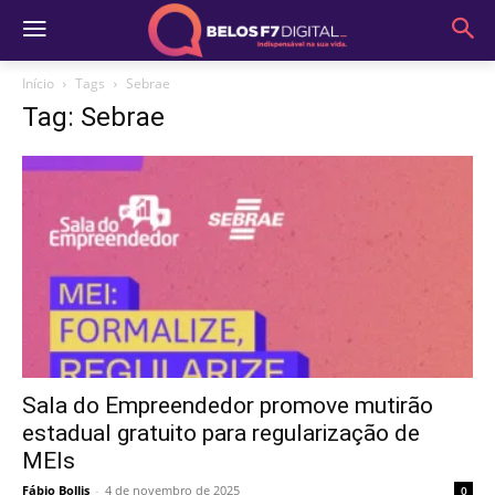
Início
Tags
Sebrae
Tag: Sebrae
Sala do Empreendedor promove mutirão
estadual gratuito para regularização de
MEIs
Fábio Bollis
-
4 de novembro de 2025
0