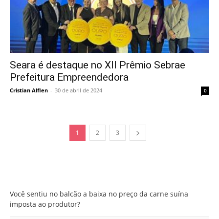
Seara é destaque no XII Prêmio Sebrae
Prefeitura Empreendedora
Cristian Alflen
-
30 de abril de 2024
0
1
2
3
Você sentiu no balcão a baixa no preço da carne suína
imposta ao produtor?
Você sentiu no balcão a baixa no preço da carne suína
imposta ao produtor?