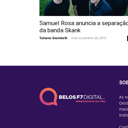
Samuel Rosa anuncia a separaçã
da banda Skank
Tatiane Giombelli
-
4 de novembro de 2019
SO
As n
Oest
mais
Indi
Cont