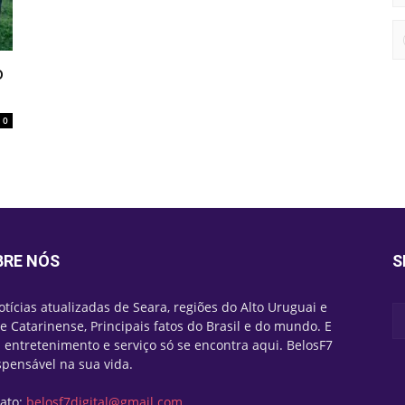
o
0
BRE NÓS
S
otícias atualizadas de Seara, regiões do Alto Uruguai e
e Catarinense, Principais fatos do Brasil e do mundo. E
 entretenimento e serviço só se encontra aqui. BelosF7
spensável na sua vida.
ato:
belosf7digital@gmail.com