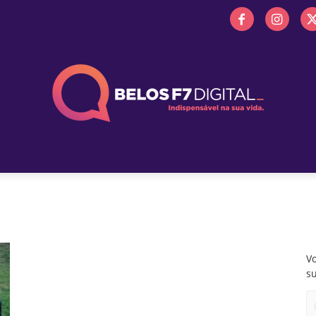
 FM
PROMOÇÕES
NOTÍCIAS
OBITUÁRIO
BELOS 
Vo
s