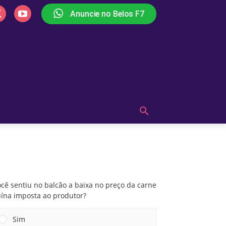
Anuncie no Belos F7
PLAY
OUÇA AGORA!
MAIS
Você sentiu no balcão a baixa no preço da
carne suína imposta ao produtor?
cê sentiu no balcão a baixa no preço da carne
uína imposta ao produtor?
Sim