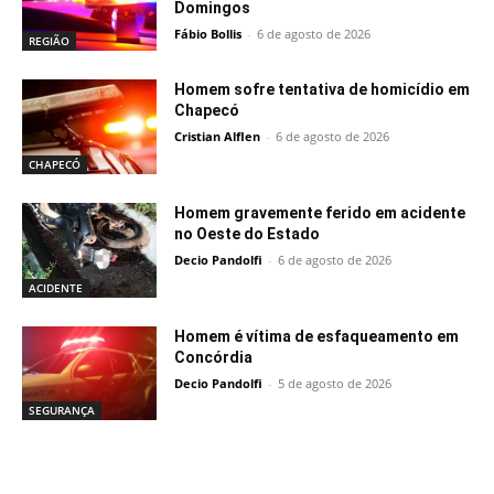
Domingos
Fábio Bollis
-
6 de agosto de 2026
REGIÃO
Homem sofre tentativa de homicídio em
Chapecó
Cristian Alflen
-
6 de agosto de 2026
CHAPECÓ
Homem gravemente ferido em acidente
no Oeste do Estado
Decio Pandolfi
-
6 de agosto de 2026
ACIDENTE
Homem é vítima de esfaqueamento em
Concórdia
Decio Pandolfi
-
5 de agosto de 2026
SEGURANÇA