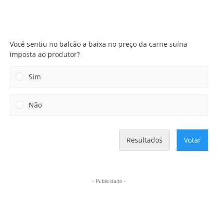
Você sentiu no balcão a baixa no preço da carne suína
imposta ao produtor?
Você sentiu no balcão a baixa no preço da carne suína
imposta ao produtor?
Sim
Não
Resultados
Votar
- Publicidade -
Mais lidas