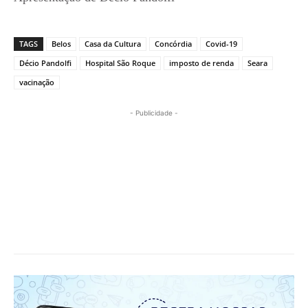
TAGS
Belos
Casa da Cultura
Concórdia
Covid-19
Décio Pandolfi
Hospital São Roque
imposto de renda
Seara
vacinação
- Publicidade -