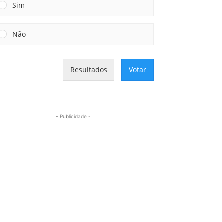
Sim
Não
Resultados
Votar
- Publicidade -
Mais lidas