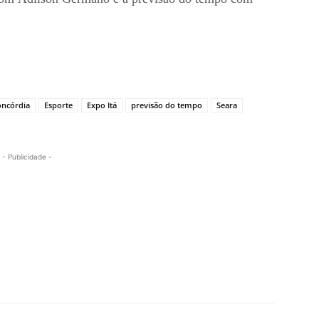
ncórdia
Esporte
Expo Itá
previsão do tempo
Seara
- Publicidade -