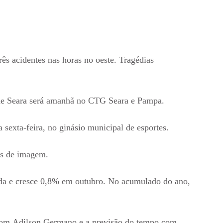
s acidentes nas horas no oeste. Tragédias
 de Seara será amanhã no CTG Seara e Pampa.
sexta-feira, no ginásio municipal de esportes.
es de imagem.
uida e cresce 0,8% em outubro. No acumulado do ano,
com Adilson Germano e a previsão do tempo com