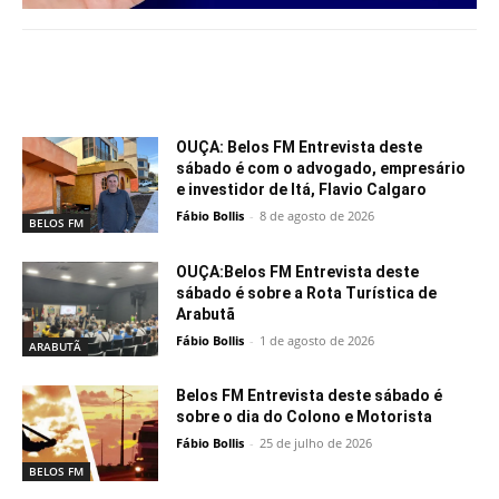
Notícias relacionadas
OUÇA: Belos FM Entrevista deste
sábado é com o advogado, empresário
e investidor de Itá, Flavio Calgaro
Fábio Bollis
-
8 de agosto de 2026
BELOS FM
OUÇA:Belos FM Entrevista deste
sábado é sobre a Rota Turística de
Arabutã
Fábio Bollis
-
1 de agosto de 2026
ARABUTÃ
Belos FM Entrevista deste sábado é
sobre o dia do Colono e Motorista
Fábio Bollis
-
25 de julho de 2026
BELOS FM