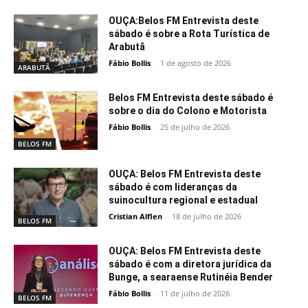
OUÇA:Belos FM Entrevista deste
sábado é sobre a Rota Turística de
Arabutã
Fábio Bollis
-
1 de agosto de 2026
ARABUTÃ
Belos FM Entrevista deste sábado é
sobre o dia do Colono e Motorista
Fábio Bollis
-
25 de julho de 2026
BELOS FM
OUÇA: Belos FM Entrevista deste
sábado é com lideranças da
suinocultura regional e estadual
Cristian Alflen
-
18 de julho de 2026
BELOS FM
OUÇA: Belos FM Entrevista deste
sábado é com a diretora jurídica da
Bunge, a searaense Rutinéia Bender
Fábio Bollis
-
11 de julho de 2026
BELOS FM