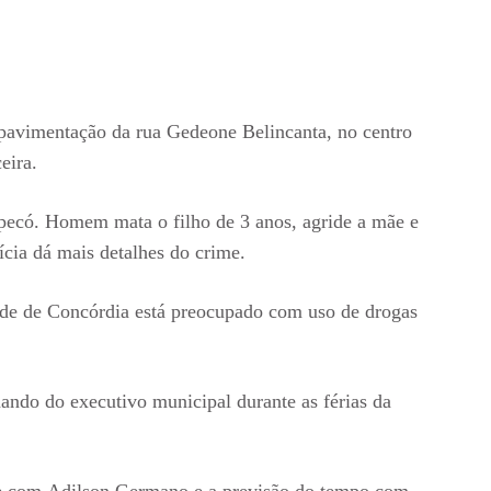
 pavimentação da rua Gedeone Belincanta, no centro
eira.
ecó. Homem mata o filho de 3 anos, agride a mãe e
lícia dá mais detalhes do crime.
ude de Concórdia está preocupado com uso de drogas
do do executivo municipal durante as férias da
e com Adilson Germano e a previsão do tempo com