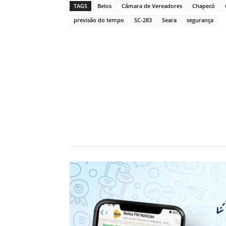
TAGS
Belos
Câmara de Vereadores
Chapecó
previsão do tempo
SC-283
Seara
segurança