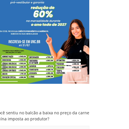
Você sentiu no balcão a baixa no preço da
carne suína imposta ao produtor?
cê sentiu no balcão a baixa no preço da carne
uína imposta ao produtor?