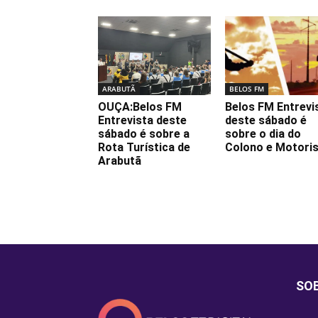
ARABUTÃ
BELOS FM
OUÇA:Belos FM
Belos FM Entrevi
Entrevista deste
deste sábado é
sábado é sobre a
sobre o dia do
Rota Turística de
Colono e Motori
Arabutã
SO