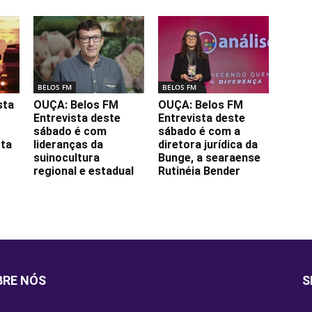
BELOS FM
BELOS FM
sta
OUÇA: Belos FM
OUÇA: Belos FM
Entrevista deste
Entrevista deste
sábado é com
sábado é com a
sta
lideranças da
diretora jurídica da
suinocultura
Bunge, a searaense
regional e estadual
Rutinéia Bender
BRE NÓS
S