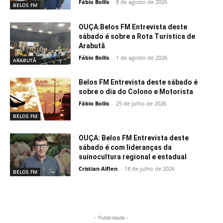
Fábio Bollis
-
8 de agosto de 2026
BELOS FM
OUÇA:Belos FM Entrevista deste
sábado é sobre a Rota Turística de
Arabutã
Fábio Bollis
-
1 de agosto de 2026
ARABUTÃ
Belos FM Entrevista deste sábado é
sobre o dia do Colono e Motorista
Fábio Bollis
-
25 de julho de 2026
BELOS FM
OUÇA: Belos FM Entrevista deste
sábado é com lideranças da
suinocultura regional e estadual
Cristian Alflen
-
18 de julho de 2026
BELOS FM
- Publicidade -