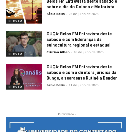
Belos FM Entrevista deste sábado é
sobre o dia do Colono e Motorista
Fábio Bollis
-
25 de julho de 2026
BELOS FM
OUÇA: Belos FM Entrevista deste
sábado é com lideranças da
suinocultura regional e estadual
Cristian Alflen
-
18 de julho de 2026
BELOS FM
OUÇA: Belos FM Entrevista deste
sábado é com a diretora jurídica da
Bunge, a searaense Rutinéia Bender
Fábio Bollis
-
11 de julho de 2026
BELOS FM
- Publicidade -