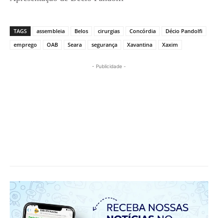
TAGS
assembleia
Belos
cirurgias
Concórdia
Décio Pandolfi
emprego
OAB
Seara
segurança
Xavantina
Xaxim
- Publicidade -