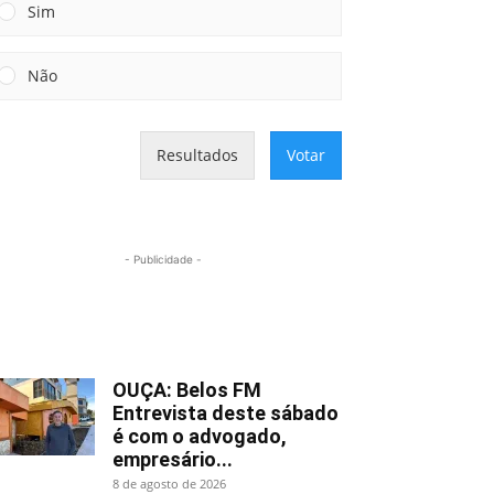
Sim
Não
Resultados
Votar
- Publicidade -
Mais lidas
OUÇA: Belos FM
Entrevista deste sábado
é com o advogado,
empresário...
8 de agosto de 2026