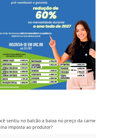
Você sentiu no balcão a baixa no preço da
carne suína imposta ao produtor?
cê sentiu no balcão a baixa no preço da carne
uína imposta ao produtor?