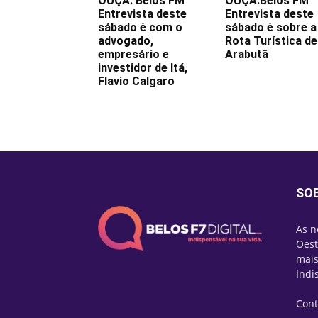
OUÇA: Belos FM
OUÇA:Belos FM
Entrevista deste
Entrevista deste
sábado é com o
sábado é sobre a
advogado,
Rota Turística de
empresário e
Arabutã
investidor de Itá,
Flavio Calgaro
SO
As n
Oest
mais
Indi
Cont