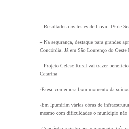
– Resultados dos testes de Covid-19 de S
– Na segurança, destaque para grandes ap
Concórdia. Já em São Lourenço do Oeste
– Projeto Celesc Rural vai trazer benefíci
Catarina
-Faesc comemora bom momento da suinoc
-Em Ipumirim várias obras de infraestrutu
mesmo com dificuldades o município não 
-Concórdia registra neste momento, três 