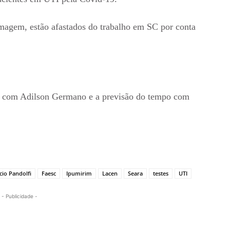
rmagem, estão afastados do trabalho em SC por conta
 com Adilson Germano e a previsão do tempo com
cio Pandolfi
Faesc
Ipumirim
Lacen
Seara
testes
UTI
- Publicidade -