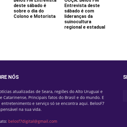
Belos FM Entrevista
OUÇA: Belos FM
deste sábado é
Entrevista deste
sobre o dia do
sábado é com
Colono e Motorista
lideranças da
suinocultura
regional e estadual
BRE NÓS
S
otícias atualizadas de Seara, regiões do Alto Uruguai e
e Catarinense, Principais fatos do Brasil e do mundo. E
 entretenimento e serviço só se encontra aqui. BelosF7
spensável na sua vida.
ato:
belosf7digital@gmail.com