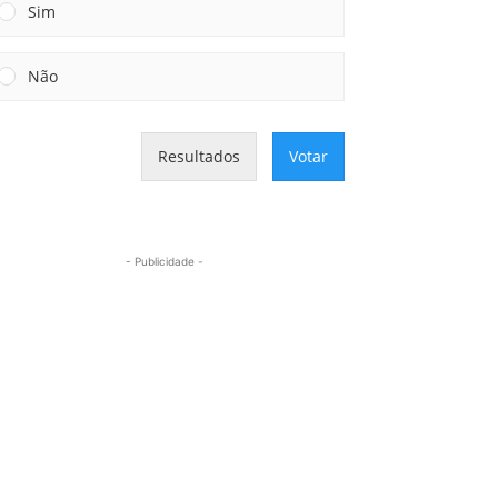
Sim
Não
Resultados
Votar
- Publicidade -
Mais lidas