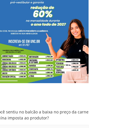
Você sentiu no balcão a baixa no preço da
carne suína imposta ao produtor?
cê sentiu no balcão a baixa no preço da carne
uína imposta ao produtor?