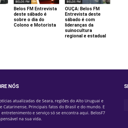
BELOS FM
BELOS FM
Belos FM Entrevista
OUÇA: Belos FM
deste sábado é
Entrevista deste
sobre o dia do
sábado é com
Colono e Motorista
lideranças da
suinocultura
regional e estadual
BRE NÓS
S
otícias atualizadas de Seara, regiões do Alto Uruguai e
e Catarinense, Principais fatos do Brasil e do mundo. E
 entretenimento e serviço só se encontra aqui. BelosF7
spensável na sua vida.