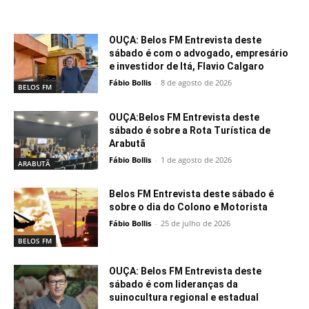
Notícias relacionadas
OUÇA: Belos FM Entrevista deste
sábado é com o advogado, empresário
e investidor de Itá, Flavio Calgaro
Fábio Bollis
-
8 de agosto de 2026
BELOS FM
OUÇA:Belos FM Entrevista deste
sábado é sobre a Rota Turística de
Arabutã
Fábio Bollis
-
1 de agosto de 2026
ARABUTÃ
Belos FM Entrevista deste sábado é
sobre o dia do Colono e Motorista
Fábio Bollis
-
25 de julho de 2026
BELOS FM
OUÇA: Belos FM Entrevista deste
sábado é com lideranças da
suinocultura regional e estadual