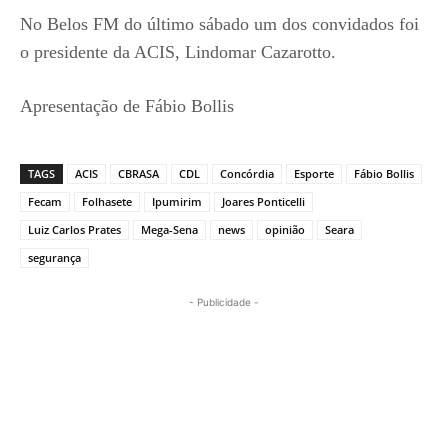
No Belos FM do último sábado um dos convidados foi
o presidente da ACIS, Lindomar Cazarotto.
Apresentação de Fábio Bollis
TAGS
ACIS
CBRASA
CDL
Concórdia
Esporte
Fábio Bollis
Fecam
Folhasete
Ipumirim
Joares Ponticelli
Luiz Carlos Prates
Mega-Sena
news
opinião
Seara
segurança
- Publicidade -