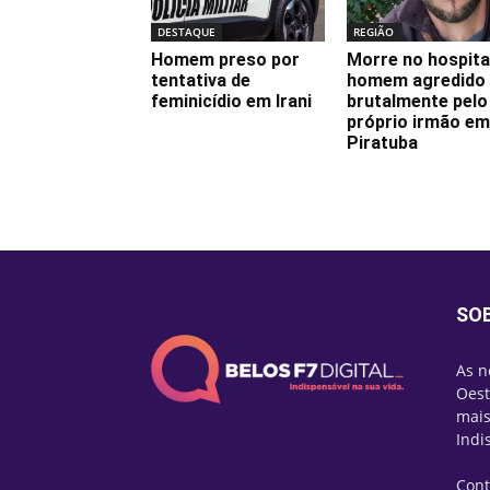
DESTAQUE
REGIÃO
Homem preso por
Morre no hospita
tentativa de
homem agredido
feminicídio em Irani
brutalmente pelo
próprio irmão em
Piratuba
SO
As n
Oest
mais
Indi
Cont