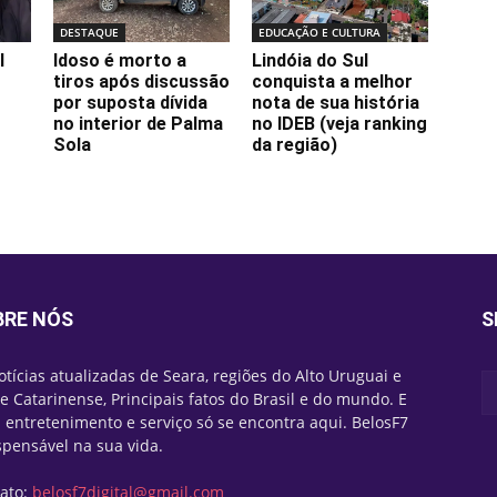
DESTAQUE
EDUCAÇÃO E CULTURA
l
Idoso é morto a
Lindóia do Sul
tiros após discussão
conquista a melhor
por suposta dívida
nota de sua história
no interior de Palma
no IDEB (veja ranking
Sola
da região)
BRE NÓS
S
otícias atualizadas de Seara, regiões do Alto Uruguai e
e Catarinense, Principais fatos do Brasil e do mundo. E
 entretenimento e serviço só se encontra aqui. BelosF7
spensável na sua vida.
ato:
belosf7digital@gmail.com