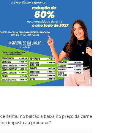
Você sentiu no balcão a baixa no preço da
carne suína imposta ao produtor?
cê sentiu no balcão a baixa no preço da carne
uína imposta ao produtor?