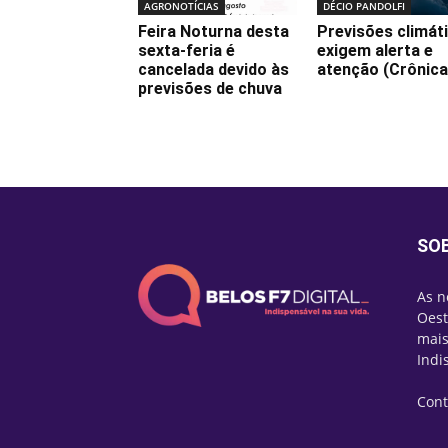
AGRONOTÍCIAS
DÉCIO PANDOLFI
Feira Noturna desta
Previsões climát
sexta-feria é
exigem alerta e
cancelada devido às
atenção (Crônica
previsões de chuva
SO
As n
Oest
mais
Indi
Cont