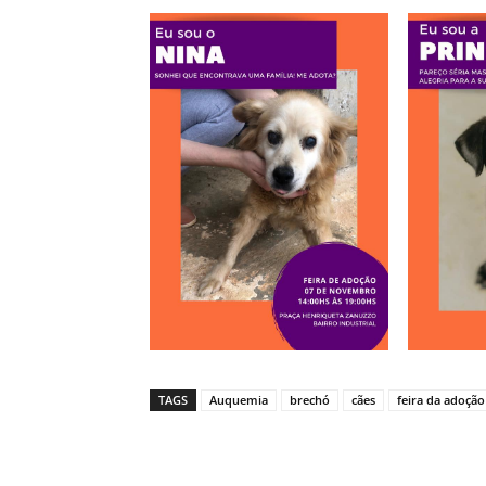
TAGS
Auquemia
brechó
cães
feira da adoção