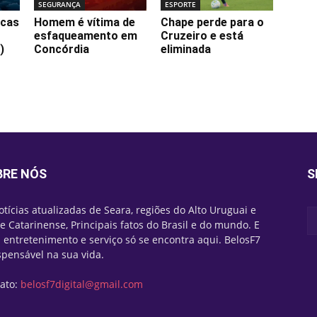
SEGURANÇA
ESPORTE
icas
Homem é vítima de
Chape perde para o
esfaqueamento em
Cruzeiro e está
)
Concórdia
eliminada
BRE NÓS
S
otícias atualizadas de Seara, regiões do Alto Uruguai e
e Catarinense, Principais fatos do Brasil e do mundo. E
 entretenimento e serviço só se encontra aqui. BelosF7
spensável na sua vida.
ato:
belosf7digital@gmail.com