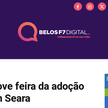
 FM
PROMOÇÕES
NOTÍCIAS
OBITUÁRIO
BELOS 
e feira da adoção
m Seara