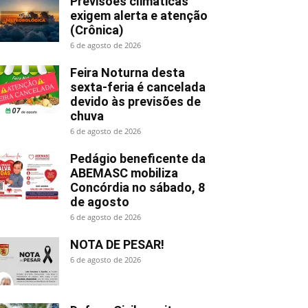
Previsões climáticas
exigem alerta e atenção
(Crônica)
6 de agosto de 2026
Feira Noturna desta
sexta-feria é cancelada
devido às previsões de
chuva
6 de agosto de 2026
Pedágio beneficente da
ABEMASC mobiliza
Concórdia no sábado, 8
de agosto
6 de agosto de 2026
NOTA DE PESAR!
6 de agosto de 2026