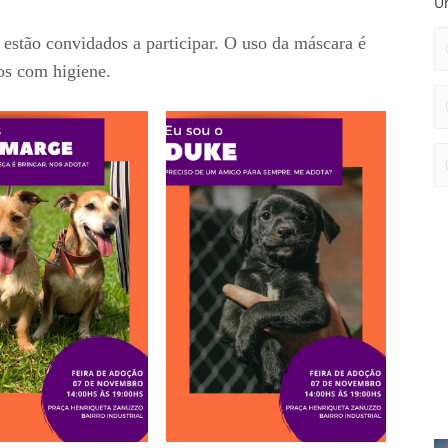
Un
 estão convidados a participar. O uso da máscara é
os com higiene.