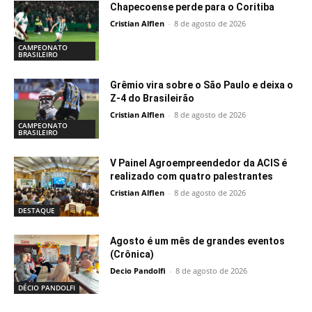
Chapecoense perde para o Coritiba
Cristian Alflen
-
8 de agosto de 2026
CAMPEONATO
BRASILEIRO
Grêmio vira sobre o São Paulo e deixa o
Z-4 do Brasileirão
Cristian Alflen
-
8 de agosto de 2026
CAMPEONATO
BRASILEIRO
V Painel Agroempreendedor da ACIS é
realizado com quatro palestrantes
Cristian Alflen
-
8 de agosto de 2026
DESTAQUE
Agosto é um mês de grandes eventos
(Crônica)
Decio Pandolfi
-
8 de agosto de 2026
DÉCIO PANDOLFI