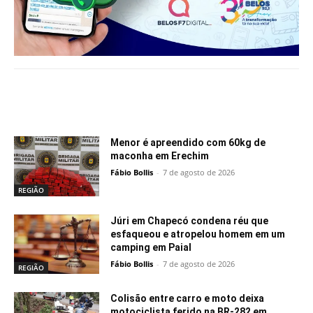
Notícias relacionadas
Menor é apreendido com 60kg de
maconha em Erechim
Fábio Bollis
-
7 de agosto de 2026
REGIÃO
Júri em Chapecó condena réu que
esfaqueou e atropelou homem em um
camping em Paial
Fábio Bollis
-
7 de agosto de 2026
REGIÃO
Colisão entre carro e moto deixa
motociclista ferido na BR-282 em