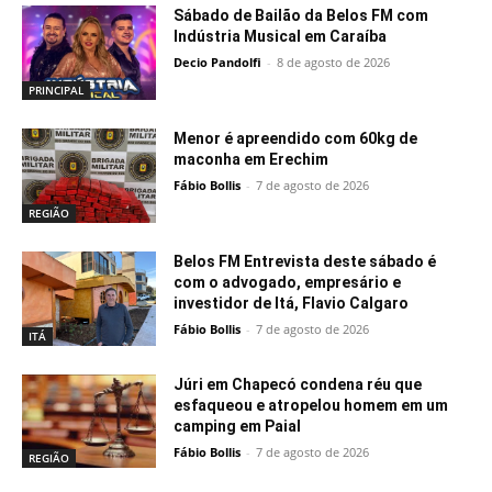
Sábado de Bailão da Belos FM com
Indústria Musical em Caraíba
Decio Pandolfi
-
8 de agosto de 2026
PRINCIPAL
Menor é apreendido com 60kg de
maconha em Erechim
Fábio Bollis
-
7 de agosto de 2026
REGIÃO
Belos FM Entrevista deste sábado é
com o advogado, empresário e
investidor de Itá, Flavio Calgaro
Fábio Bollis
-
7 de agosto de 2026
ITÁ
Júri em Chapecó condena réu que
esfaqueou e atropelou homem em um
camping em Paial
Fábio Bollis
-
7 de agosto de 2026
REGIÃO