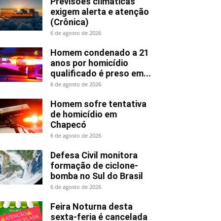
Previsões climáticas
exigem alerta e atenção
(Crônica)
6 de agosto de 2026
Homem condenado a 21
anos por homicídio
qualificado é preso em...
6 de agosto de 2026
Homem sofre tentativa
de homicídio em
Chapecó
6 de agosto de 2026
Defesa Civil monitora
formação de ciclone-
bomba no Sul do Brasil
6 de agosto de 2026
Feira Noturna desta
sexta-feria é cancelada