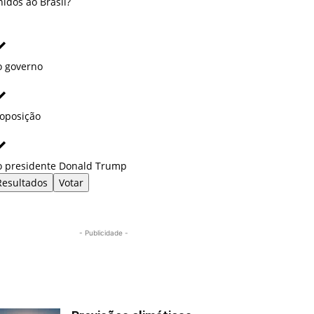
idos ao Brasil?
o governo
 oposição
o presidente Donald Trump
Resultados
Votar
- Publicidade -
Mais lidas