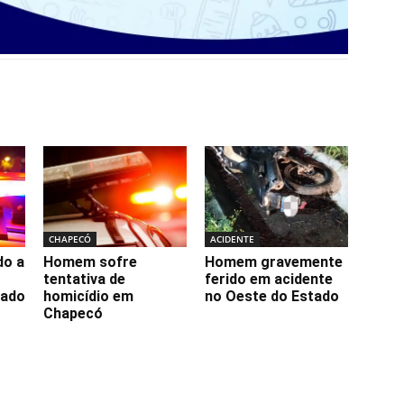
CHAPECÓ
ACIDENTE
o a
Homem sofre
Homem gravemente
tentativa de
ferido em acidente
cado
homicídio em
no Oeste do Estado
Chapecó