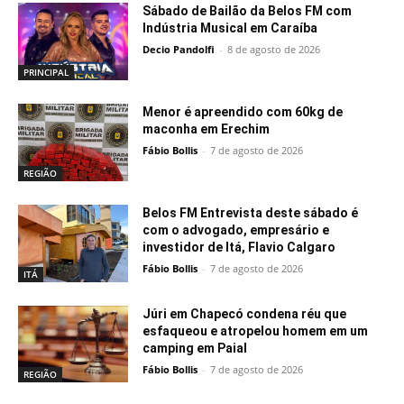
Sábado de Bailão da Belos FM com
Indústria Musical em Caraíba
Decio Pandolfi
-
8 de agosto de 2026
PRINCIPAL
Menor é apreendido com 60kg de
maconha em Erechim
Fábio Bollis
-
7 de agosto de 2026
REGIÃO
Belos FM Entrevista deste sábado é
com o advogado, empresário e
investidor de Itá, Flavio Calgaro
Fábio Bollis
-
7 de agosto de 2026
ITÁ
Júri em Chapecó condena réu que
esfaqueou e atropelou homem em um
camping em Paial
Fábio Bollis
-
7 de agosto de 2026
REGIÃO