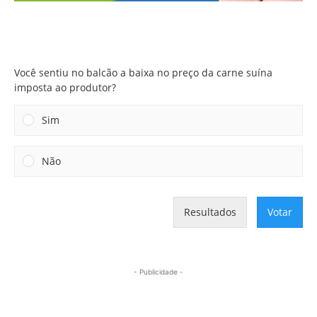
Você sentiu no balcão a baixa no preço da carne suína
imposta ao produtor?
Você sentiu no balcão a baixa no preço da carne suína
imposta ao produtor?
Sim
Não
Resultados
Votar
- Publicidade -
Mais lidas