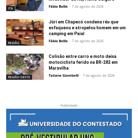
Fábio Bollis
-
7 de agosto de 2026
ITÁ
Júri em Chapecó condena réu que
esfaqueou e atropelou homem em um
camping em Paial
Fábio Bollis
-
7 de agosto de 2026
REGIÃO
Colisão entre carro e moto deixa
motociclista ferido na BR-282 em
Maravilha
Tatiane Giombelli
-
7 de agosto de 2026
REGIÃO OESTE
- Publicidade -