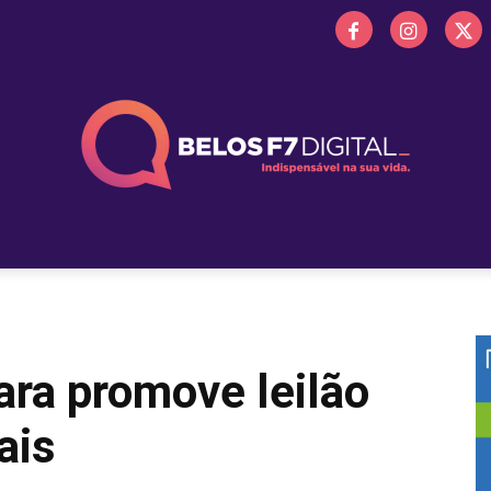
 FM
PROMOÇÕES
NOTÍCIAS
OBITUÁRIO
BELOS 
ara promove leilão
ais