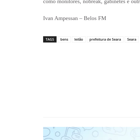
como monitores, nobreak, gabinetes e outr
Ivan Ampessan – Belos FM
TAGS
bens
leilão
prefeitura de Seara
Seara