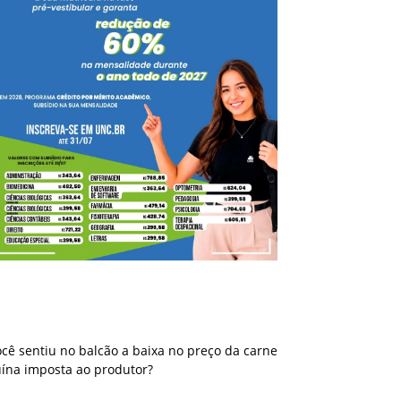
Você sentiu no balcão a baixa no preço da
carne suína imposta ao produtor?
cê sentiu no balcão a baixa no preço da carne
uína imposta ao produtor?