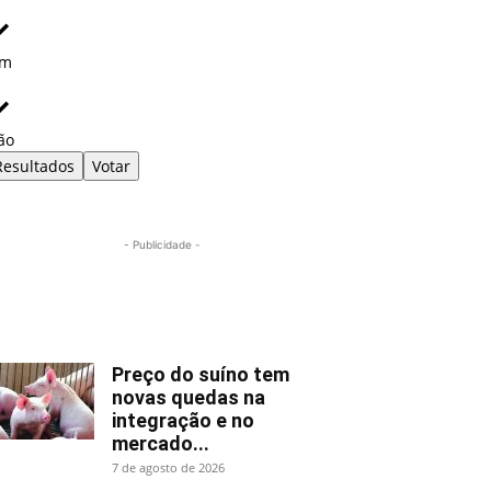
im
ão
Resultados
Votar
- Publicidade -
Mais lidas
Preço do suíno tem
novas quedas na
integração e no
mercado...
7 de agosto de 2026